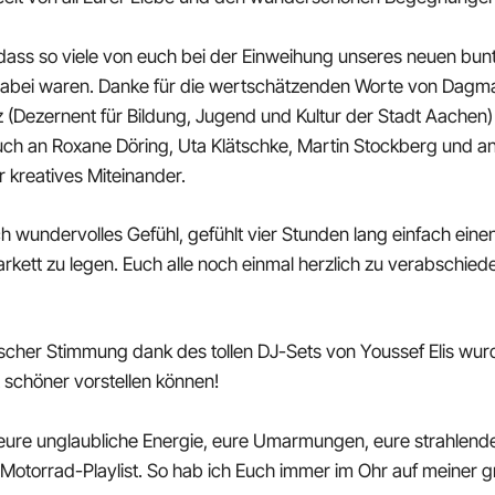
t, dass so viele von euch bei der Einweihung unseres neuen
bei waren. Danke für die wertschätzenden Worte von Dagma
z (Dezernent für Bildung, Jugend und Kultur der Stadt Aachen)
ch an Roxane Döring, Uta Klätschke, Martin Stockberg und an 
 kreatives Miteinander.
ch wundervolles Gefühl, gefühlt vier Stunden lang einfach ein
tt zu legen. Euch alle noch einmal herzlich zu verabschiede
cher Stimmung dank des tollen DJ-Sets von Youssef Elis wurd
ht schöner vorstellen können!
r eure unglaubliche Energie, eure Umarmungen, eure strahlende
 Motorrad-Playlist. So hab ich Euch immer im Ohr auf meiner g