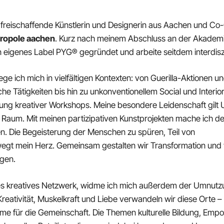
f, freischaffende Künstlerin und Designerin aus Aachen und Co
ropole aachen
. Kurz nach meinem Abschluss an der Akademi
n eigenes Label PYG® gegründet und arbeite seitdem interdiszi
ege ich mich in vielfältigen Kontexten: von Guerilla-Aktionen u
e Tätigkeiten bis hin zu unkonventionellem Social und Interior
ung kreativer Workshops. Meine besondere Leidenschaft gilt U
en Raum. Mit meinen partizipativen Kunstprojekten mache ich 
n. Die Begeisterung der Menschen zu spüren, Teil von
egt mein Herz. Gemeinsam gestalten wir Transformation und 
gen.
es kreatives Netzwerk, widme ich mich außerdem der Umnut
 Kreativität, Muskelkraft und Liebe verwandeln wir diese Orte – o
äume für die Gemeinschaft. Die Themen kulturelle Bildung, Em