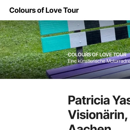
Zum
Colours of Love Tour
Inhalt
springen
COLOURS OF LOVE TOUR
Eine künstlerische Motorradr
Patricia Y
Visionärin,
Aachen