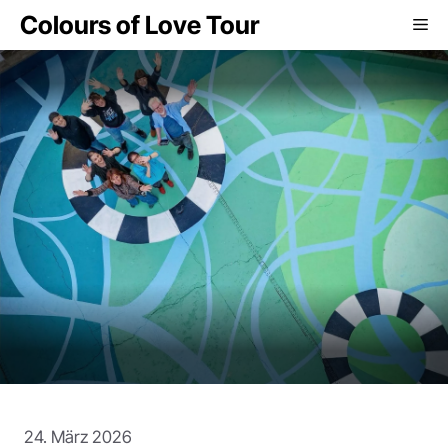
Zum
Colours of Love Tour
Me
Inhalt
springen
24. März 2026