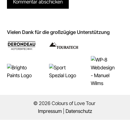
A
l
t
Vielen Dank für die großzügige Unterstützung
e
r
n
a
t
i
v
e
:
© 2026 Colours of Love Tour
Impressum
|
Datenschutz