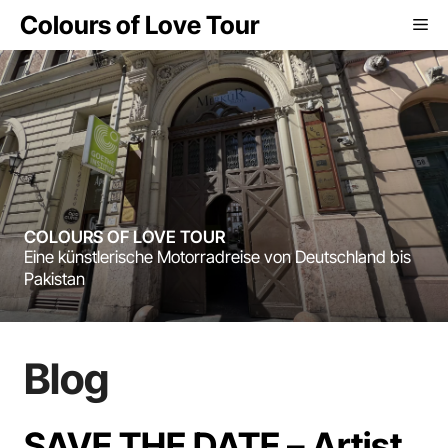
Zum
Colours of Love Tour
Me
Inhalt
springen
COLOURS OF LOVE TOUR
Eine künstlerische Motorradreise von Deutschland bis
Pakistan
Blog
SAVE THE DATE – Artist