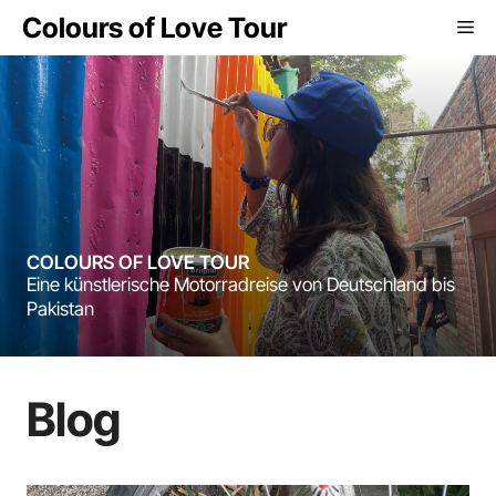
Zum
Colours of Love Tour
Me
Inhalt
springen
COLOURS OF LOVE TOUR
Eine künstlerische Motorradreise von Deutschland bis
Pakistan
Blog